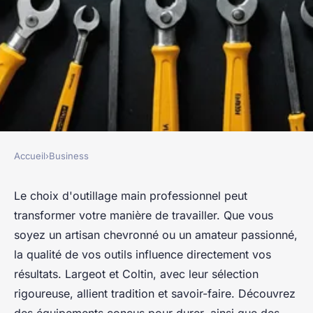
Accueil
›
Business
BUSINESS
Outillage main professionnel :
Le choix d'outillage main professionnel peut
transformer votre manière de travailler. Que vous
équipements et solutions clés
soyez un artisan chevronné ou un amateur passionné,
la qualité de vos outils influence directement vos
Camille
•
26 mars 2025
•
4 min de lecture
résultats. Largeot et Coltin, avec leur sélection
rigoureuse, allient tradition et savoir-faire. Découvrez