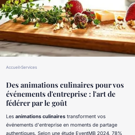
Accueil
›
Services
SERVICES
Des animations culinaires pour vos
Animations culinaires : des
événements d'entreprise : l'art de
expériences savoureuses à
fédérer par le goût
découvrir
Les
animations culinaires
transforment vos
Camille
•
12 décembre 2025
•
7 min de lecture
événements d'entreprise en moments de partage
authentiques. Selon une étude EventMB 2024, 78%