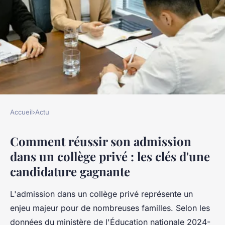
Accueil
›
Actu
ACTU
Comment réussir son admission
Comment rédiger une lettre
dans un collège privé : les clés d'une
persuasive pour intégrer un
candidature gagnante
collège privé ?
L'admission dans un collège privé représente un
Camille
•
20 novembre 2025
•
7 min de lecture
enjeu majeur pour de nombreuses familles. Selon les
données du ministère de l'Éducation nationale 2024-